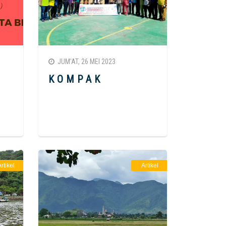
JUM'AT, 26 MEI 2023
K O M P A K
rtikel
Artikel