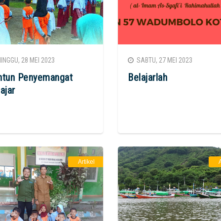
NGGU, 28 MEI 2023
SABTU, 27 MEI 2023
ntun Penyemangat
Belajarlah
ajar
Artikel
A