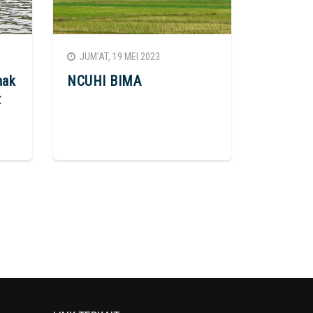
JUM'AT, 19 MEI 2023
nak
NCUHI BIMA
t