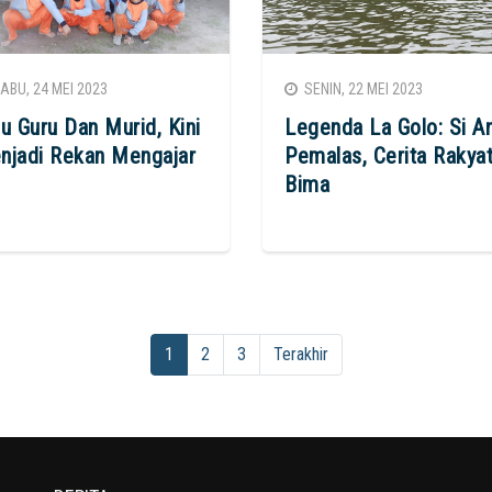
BU, 24 MEI 2023
SENIN, 22 MEI 2023
u Guru Dan Murid, Kini
Legenda La Golo: Si A
njadi Rekan Mengajar
Pemalas, Cerita Rakya
Bima
1
2
3
Terakhir